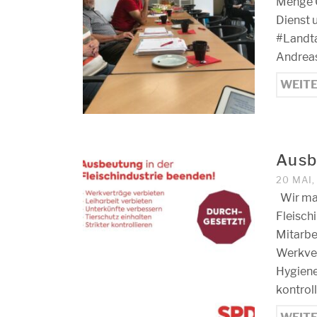
Menge G
Dienst
#Landta
Andrea
WEIT
Ausb
20 MAI
Wir mac
Fleisch
Mitarbe
Werkver
Hygiene
kontroll