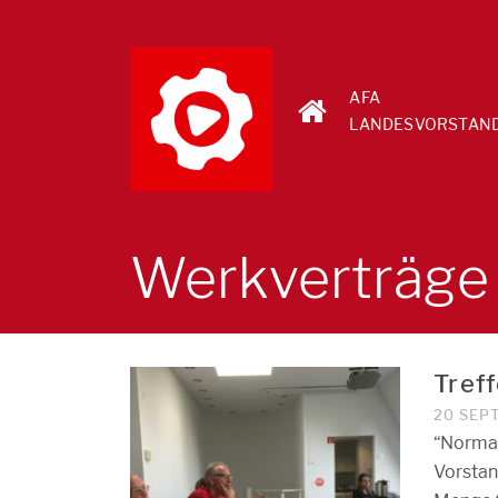
AFA
LANDESVORSTAN
Werkverträge
Tref
20 SEP
“Normal
Vorstan