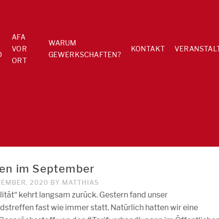
AFA
WARUM
VOR
KONTAKT
VERANSTAL
D
GEWERKSCHAFTEN?
ORT
fen im September
TEMBER, 2020
BY
MATTHIAS
ität“ kehrt langsam zurück. Gestern fand unser
dstreffen fast wie immer statt. Natürlich hatten wir eine