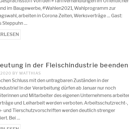
esprächsstoff von den #Tarifverhandlungen im Öffentliche
 und im Baugewerbe, #Wahlen2021, Wahlprogramm zur
gswahl, arbeiten in Corona Zeiten, Werksverträge … Gast:
s Steppuhn …
ERLESEN
eutung in der Fleischindustrie beenden
, 2020
BY
MATTHIAS
hen Schluss mit den untragbaren Zuständen in der
industrie! In der Verarbeitung dürfen ab Januar nur noch
iterinnen und Mitarbeiter des eigenen Unternehmens arbeite
träge und Leiharbeit werden verboten. Arbeitsschutzrecht-,
- und Tierschutzvorschriften werden deutlich strenger
iert. Bei …