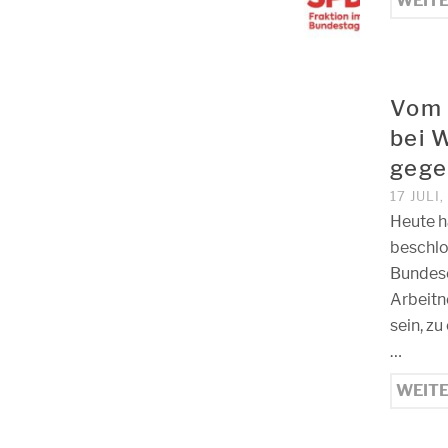
WEIT
Vom 
bei 
gege
17 JULI
Heute h
beschlo
Bundese
Arbeitn
sein, z
…
WEIT