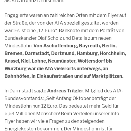
als AfA in ganz Deutschland.“
Engagierte waren an zahlreichen Orten mit dem Flyer auf
der Straße, der von der AfA speziell gestaltet worden
war: Es ist eine „12-Euro“-Banknote mit dem Porträt von
Bundeskanzler Olaf Scholz und Details zum neuen
Mindestlohn.
Von Aschaffenburg, Bayreuth, Berlin,
Bremen, Darmstadt, Dortmund, Hamburg, Horchheim,
Kassel, Kiel, Lohne, Neumünster, Woltersdorf bis
Würzburg war die AfA vielerorts unterwegs, an
Bahnhöfen, in Einkaufsstraßen und auf Marktplätzen.
In Darmstadt sagte
Andreas Trägler
, Mitglied des AfA-
Bundesvorstands: „Seit Anfang Oktober beträgt der
Mindestlohn nun 12 Euro. Das bedeutet mehr Geld für
6,64 Millionen Menschen! Beim Verteilen unserer Info-
Flyer haben wir viele Fragen zu den steigenden
Energiekosten bekommen. Der Mindestlohn ist für