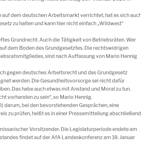
auf dem deutschen Arbeitsmarkt verrichtet, hat es sich auc
setz zu halten und kann hier nicht einfach „Wildwest“
eftes Grundrecht. Auch die Tätigkeit von Betriebsräten. Wer
hr auf dem Boden des Grundgesetztes. Die rechtswidrigen
riebsratsmitgliedes, sind nach Auffassung von Mario Hennig
lich gegen deutsches Arbeitsrecht und das Grundgesetz
eignet werden. Die Gesundheitsvorsorge sei nicht dafür
reiben. Das habe auch etwas mit Anstand und Moral zu tun.
ht vorhanden zu sein“, so Mario Hennig.
D) darum, bei den bevorstehenden Gesprächen, eine
is zu prüfen, heißt es in einer Pressemitteilung abschließend
issarischer Vorsitzender. Die Legislaturperiode endete am
standes findet auf der AfA Landeskonferenz am 18. Januar