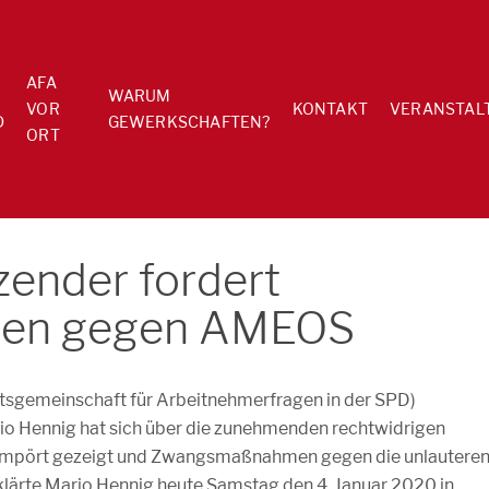
AFA
WARUM
VOR
KONTAKT
VERANSTAL
D
GEWERKSCHAFTEN?
ORT
zender fordert
en gegen AMEOS
tsgemeinschaft für Arbeitnehmerfragen in der SPD)
o Hennig hat sich über die zunehmenden rechtwidrigen
empört gezeigt und Zwangsmaßnahmen gegen die unlautere
rklärte Mario Hennig heute Samstag den 4. Januar 2020 in