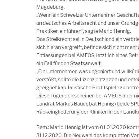
Magdeburg.
„Wenn ein Schweizer Unternehmer Geschäfte 
an deutsches Arbeitsrecht und unser Grundge
Praktiken einführen“, sagte Mario Hennig.
Das Streikrecht sei in Deutschland ein verbri
sich hieran vergreift, befinde sich nicht me
Entlassungen bei AMEOS, letztlich eines Bet
ein Fall für den Staatsanwalt.
„Ein Unternehmen was ungeniert und willkür
verstößt, sollte die Lizenz entzogen und ent
geeignet kapitalistische Profitspiele zu bet
Diese Tugenden scheinen bei AMEOS aber nic
Landrat Markus Bauer, bat Hennig (beide SP
Rückeingliederung der Kliniken in den Landkre
Bem.: Mario Hennig ist vom 01.01.2020 komm
31.12.2020. Die Neuwahl des kompletten Vor