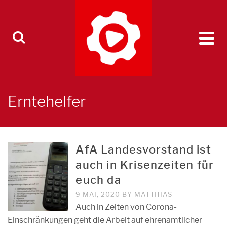
Erntehelfer
AfA Landesvorstand ist
auch in Krisenzeiten für
euch da
9 MAI, 2020
BY
MATTHIAS
Auch in Zeiten von Corona-
Einschränkungen geht die Arbeit auf ehrenamtlicher