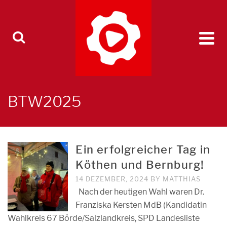
BTW2025
Ein erfolgreicher Tag in
Köthen und Bernburg!
14 DEZEMBER, 2024
BY
MATTHIAS
Nach der heutigen Wahl waren Dr.
Franziska Kersten MdB (Kandidatin
Wahlkreis 67 Börde/Salzlandkreis, SPD Landesliste