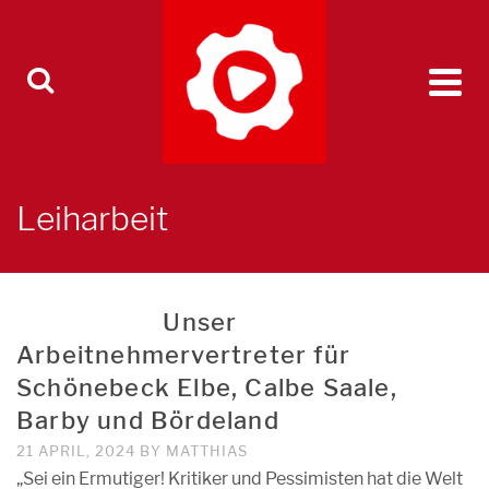
Leiharbeit
Unser
Arbeitnehmervertreter für
Schönebeck Elbe, Calbe Saale,
Barby und Bördeland
21 APRIL, 2024
BY
MATTHIAS
„Sei ein Ermutiger! Kritiker und Pessimisten hat die Welt