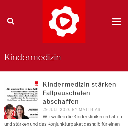
Kindermedizin
Kindermedizin stärken
Fallpauschalen
abschaffen
29 JULI, 2020
BY
MATTHIAS
Wir wollen die Kinderkliniken erhalten
und stärken und das Konjunkturpaket deshalb für einen