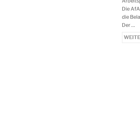
Arbeits
Die AfA
die Bel
Der …
WEIT