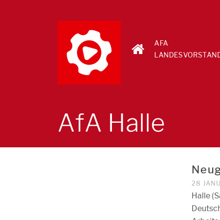
AFA
LANDESVORSTAN
AfA Halle
Neug
28 JAN
Halle (
Deutsch