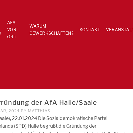
AFA
WARUM
VOR
KONTAKT
VERANSTAL
D
GEWERKSCHAFTEN?
ORT
ründung der AfA Halle/Saale
UAR, 2024
BY
MATTHIAS
Saale), 22.01.2024 Die Sozialdemokratische Partei
lands (SPD) Halle begrüßt die Gründung der