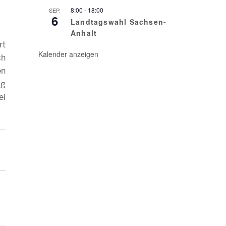
8:00
-
18:00
SEP.
6
Landtagswahl Sachsen-
Anhalt
rt
Kalender anzeigen
ch
en
ig
ei