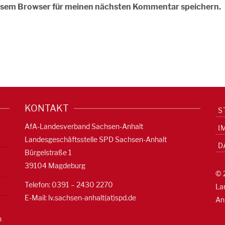
iesem Browser für meinen nächsten Kommentar speichern.
KONTAKT
S
AfA-Landesverband Sachsen-Anhalt
I
Landesgeschäftsstelle SPD Sachsen-Anhalt
D
Bürgelstraße 1
39104 Magdeburg
© 
Telefon: 0391 – 2430 2270
La
E-Mail: lv.sachsen-anhalt(at)spd.de
An
n