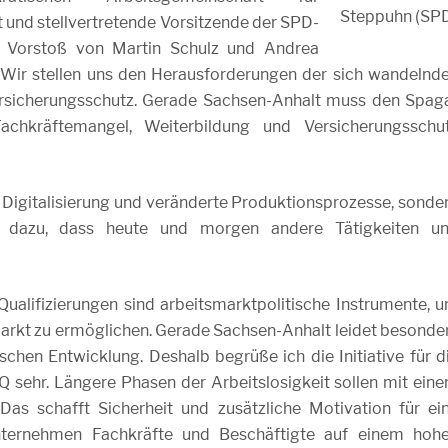
Steppuhn (SP
 und stellvertretende Vorsitzende der SPD-
r Vorstoß von Martin Schulz und Andrea
. Wir stellen uns den Herausforderungen der sich wandelnd
ersicherungsschutz. Gerade Sachsen-Anhalt muss den Spag
achkräftemangel, Weiterbildung und Versicherungsschu
e Digitalisierung und veränderte Produktionsprozesse, sonde
 dazu, dass heute und morgen andere Tätigkeiten u
ualifizierungen sind arbeitsmarktpolitische Instrumente, 
markt zu ermöglichen. Gerade Sachsen-Anhalt leidet besonde
hen Entwicklung. Deshalb begrüße ich die Initiative für d
Q sehr. Längere Phasen der Arbeitslosigkeit sollen mit ein
as schafft Sicherheit und zusätzliche Motivation für ei
Unternehmen Fachkräfte und Beschäftigte auf einem hoh