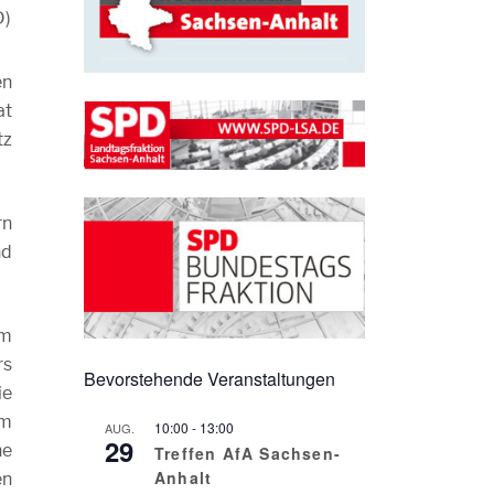
D)
en
at
tz
rn
nd
um
rs
Bevorstehende Veranstaltungen
ie
em
10:00
-
13:00
AUG.
29
ne
Treffen AfA Sachsen-
Anhalt
en