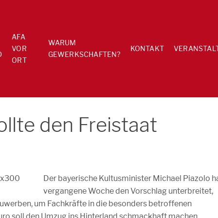
AFA
WARUM
VOR
KONTAKT
VERANSTAL
D
GEWERKSCHAFTEN?
ORT
llte den Freistaat
Der bayerische Kultusminister Michael Piazolo h
vergangene Woche den Vorschlag unterbreitet,
uwerben, um Fachkräfte in die besonders betroffenen
uro soll den Umzug ins Hinterland schmackhaft machen.