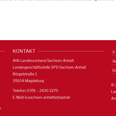
KONTAKT
S
AfA-Landesverband Sachsen-Anhalt
I
Landesgeschäftsstelle SPD Sachsen-Anhalt
D
Bürgelstraße 1
39104 Magdeburg
© 
Telefon: 0391 – 2430 2270
La
E-Mail: lv.sachsen-anhalt(at)spd.de
An
n