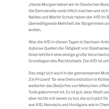
„Heute Morgen haben wir im Deutschen Bundes
die Demokratie verächtlich machen und sich
Nahles und Martin Schulz haben der AfD im B
überwältigende Mehrheit der Bürgerinnen un
wollen.
Was die AfD in diesen Tagen in Sachsen-Anhalt
dubiose Quellen die Tätigkeit von Staatsanwal
ihnen letztlich eine einzige große Verschwörun
Grundlagen des Rechtsstaats. Die AfD ist un
Das zeigt sich auch in der gemeinsamen Mobi
,Ein Prozent‘ für eine Demonstration in Köt
weiterhin das Bedürfnis von Menschen, öffent
Tode gekommen ist. Es ist gut, dass Stadt un
aber nichts mit denen zu tun, die sich jetzt 
aus AfD, Neonazis und Hooligans wie in Chem