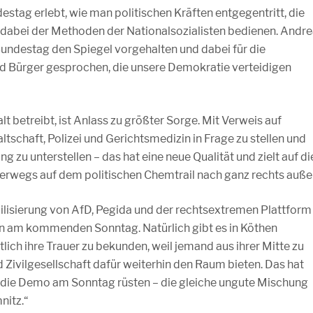
tag erlebt, wie man politischen Kräften entgegentritt, die
 dabei der Methoden der Nationalsozialisten bedienen. Andr
undestag den Spiegel vorgehalten und dabei für die
d Bürger gesprochen, die unsere Demokratie verteidigen
 betreibt, ist Anlass zu größter Sorge. Mit Verweis auf
tschaft, Polizei und Gerichtsmedizin in Frage zu stellen und
g zu unterstellen – das hat eine neue Qualität und zielt auf di
terwegs auf dem politischen Chemtrail nach ganz rechts auße
lisierung von AfD, Pegida und der rechtsextremen Plattform
hen am kommenden Sonntag. Natürlich gibt es in Köthen
lich ihre Trauer zu bekunden, weil jemand aus ihrer Mitte zu
d Zivilgesellschaft dafür weiterhin den Raum bieten. Das hat
für die Demo am Sonntag rüsten – die gleiche ungute Mischung
nitz.“