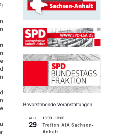
D)
an
in
in
en
ie
nd
en
rd
en
Bevorstehende Veranstaltungen
re
10:00
-
13:00
AUG.
29
zu
Treffen AfA Sachsen-
Anhalt
hr