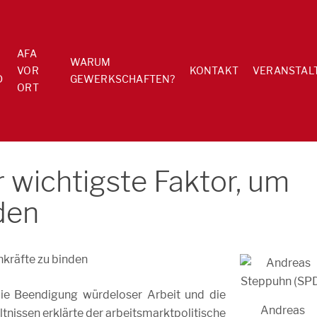
AFA
WARUM
VOR
KONTAKT
VERANSTAL
D
GEWERKSCHAFTEN?
ORT
r wichtigste Faktor, um
den
hkräfte zu binden
ie Beendigung würdeloser Arbeit und die
Andreas
tnissen erklärte der arbeitsmarktpolitische