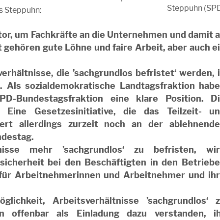
Steppuhn (SP
s Steppuhn:
ktor, um Fachkräfte an die Unternehmen und damit 
t gehören gute Löhne und faire Arbeit, aber auch e
erhältnisse, die ’sachgrundlos befristet‘ werden, 
. Als sozialdemokratische Landtagsfraktion hab
D-Bundestagsfraktion eine klare Position. D
. Eine Gesetzesinitiative, die das Teilzeit- u
tert allerdings zurzeit noch an der ablehnend
ndestag.
tnisse mehr ’sachgrundlos‘ zu befristen, wi
sicherheit bei den Beschäftigten in den Betrieb
t für Arbeitnehmerinnen und Arbeitnehmer und ih
lichkeit, Arbeitsverhältnisse ’sachgrundlos‘ 
en offenbar als Einladung dazu verstanden, i