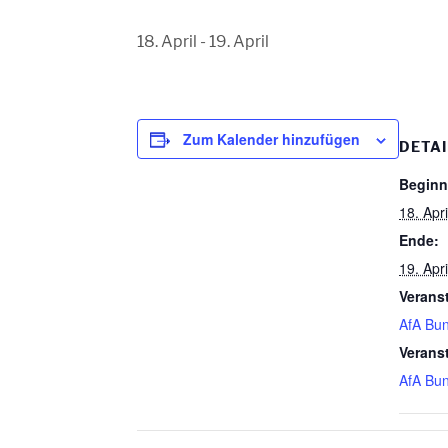
18. April
-
19. April
Zum Kalender hinzufügen
DETAI
Beginn
18. Apri
Ende:
19. Apri
Verans
AfA Bu
Verans
AfA Bu