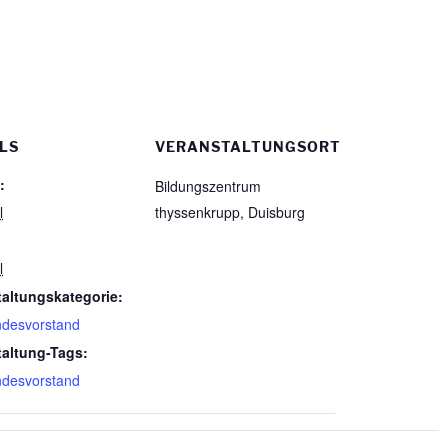
LS
VERANSTALTUNGSORT
:
Bildungszentrum
l
thyssenkrupp, Duisburg
l
taltungskategorie:
ndesvorstand
taltung-Tags:
ndesvorstand