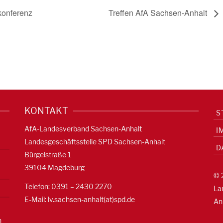
onferenz
Treffen AfA Sachsen-Anhalt
KONTAKT
S
AfA-Landesverband Sachsen-Anhalt
I
Landesgeschäftsstelle SPD Sachsen-Anhalt
D
Bürgelstraße 1
39104 Magdeburg
© 
Telefon: 0391 – 2430 2270
La
E-Mail: lv.sachsen-anhalt(at)spd.de
An
n